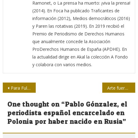
Ramonet, o La prensa ha muerto: ¡viva la prensa!
(2014). En Foca ha publicado Traficantes de
información (2012), Medios democráticos (2016)
y Paren las rotativas (2019). En 2019 recibió el
Premio de Periodismo de Derechos Humanos
que anualmente concede la Asociación
ProDerechos Humanos de España (APDHE). En
la actualidad dirige en Akal la colección A Fondo
y colabora con varios medios.
Navegación
Para Fulgueiras, premio del Concurso Enrique Núñez Rodríguez
Arte fuera del Museo con Adelaida de Juan
de
One thought on “
Pablo Gónzalez, el
entradas
periodista español encarcelado en
Polonia por haber nacido en Rusia
”