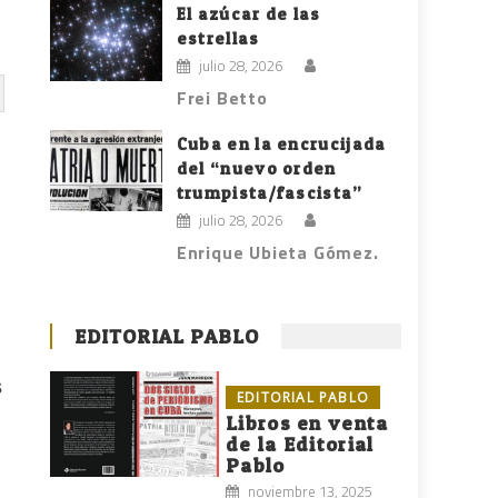
El azúcar de las
estrellas
julio 28, 2026
Frei Betto
Cuba en la encrucijada
del “nuevo orden
trumpista/fascista”
julio 28, 2026
Enrique Ubieta Gómez.
EDITORIAL PABLO
s
EDITORIAL PABLO
Libros en venta
de la Editorial
Pablo
noviembre 13, 2025