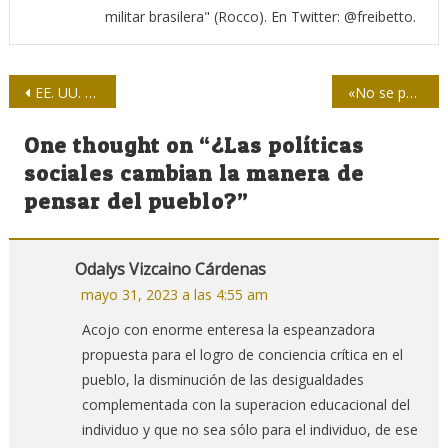
militar brasilera" (Rocco). En Twitter: @freibetto.
Navegación
EE. UU. y su deuda: economías emergentes podrían estar en riesgo
«No se puede ser decolonial sin ser antimperialista»
de
One thought on “
¿Las políticas
entradas
sociales cambian la manera de
pensar del pueblo?
”
Odalys Vizcaino Cárdenas
mayo 31, 2023 a las 4:55 am
Acojo con enorme enteresa la espeanzadora
propuesta para el logro de conciencia crítica en el
pueblo, la disminución de las desigualdades
complementada con la superacion educacional del
individuo y que no sea sólo para el individuo, de ese