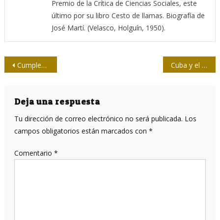
Premio de la Crítica de Ciencias Sociales, este
último por su libro Cesto de llamas. Biografía de
José Martí. (Velasco, Holguín, 1950).
Navegación
Cumpleaños y alianzas
Cuba y el protagonismo de la mujer
de
entradas
Deja una respuesta
Tu dirección de correo electrónico no será publicada.
Los
campos obligatorios están marcados con
*
Comentario
*