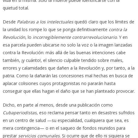
vida en sí misma. Solo la muerte puede identificarse con la
quietud total.
Desde
Palabras a los intelectuales
quedó claro que los límites de
la unidad los rompe lo que se ponga definitivamente
contra la
Revolución
, lo
incorregiblemente contrarrevolucionario
. Y en
esa parcela pueden ubicarse no solo la voz o la imagen lanzadas
contra la Revolución: más allá de las buenas intenciones cabe
también, ¡y cuánto!, el silencio culpable tendido sobre males,
errores y calamidades que dañen a la Revolución y, por tanto, a la
patria. Como la dañarán las concesiones mal hechas en busca de
aplacar colisiones cuyos protagonistas no pararán hasta
conseguir que ellas hagan el daño que se han planteado provocar.
Dicho, en parte al menos, desde una publicación como
Cubaperiodistas
, eso reclama pensar tanto en desastres sufridos
en un centro de salud —su especialidad, cualquiera que sea, es
mera contingencia— o en el saqueo de fondos reunidos para
prestar
servicios comunales
. Si ocurre que de ello ni siquiera se