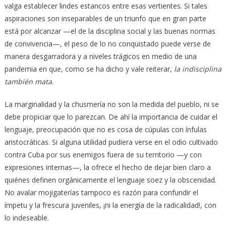
valga establecer lindes estancos entre esas vertientes. Si tales
aspiraciones son inseparables de un triunfo que en gran parte
está por alcanzar —el de la disciplina social y las buenas normas
de convivencia—, el peso de lo no conquistado puede verse de
manera desgarradora y a niveles trágicos en medio de una
pandemia en que, como se ha dicho y vale reiterar,
la indisciplina
también mata
.
La marginalidad y la chusmería no son la medida del pueblo, ni se
debe propiciar que lo parezcan. De ahí la importancia de cuidar el
lenguaje, preocupación que no es cosa de cúpulas con ínfulas
aristocráticas. Si alguna utilidad pudiera verse en el odio cultivado
contra Cuba por sus enemigos fuera de su territorio —y con
expresiones internas—, la ofrece el hecho de dejar bien claro a
quiénes definen orgánicamente el lenguaje soez y la obscenidad.
No avalar mojigaterías tampoco es razón para confundir el
ímpetu y la frescura juveniles, ¡ni la energía de la radicalidad!, con
lo indeseable.