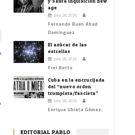
y Santa Inquisición new
age
julio 28, 2026
Fernando Buen Abad
Domínguez
El azúcar de las
estrellas
k
julio 28, 2026
Frei Betto
Cuba en la encrucijada
del “nuevo orden
trumpista/fascista”
julio 28, 2026
a
Enrique Ubieta Gómez.
EDITORIAL PABLO