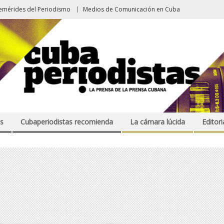
emérides del Periodismo
Medios de Comunicación en Cuba
s
Cubaperiodistas recomienda
La cámara lúcida
Editori