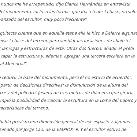
 y nunca me he arrepentido, dijo Blanca Hernández en entrevista
 del monumento, incluso las formas que iba a tener la base; no solo
avanzado del escultor, muy poco frecuente”.
arquitecta cuenta que en aquella etapa ella le hizo a Delarra alguna
ar la base del terreno para ventilar las locaciones de abajo (el
r las vigas y estructuras de esta. Otras dos fueron: añadir el pretil
apar la estructura y, además, agregar una tercera escalera en la
al Memorial”.
e reducir la base del monumento, pero él no estuvo de acuerdo”.
partir de decisiones directivas: la disminución de la altura del
rre y del poliedro” (esfera de tres metros de diámetro que giraría
mpló la posibilidad de colocar la escultura en la Loma del Capiro y
cterísticas del terreno.
a había previsto una dimensión general de ese espacio y algunas
iseñado por Jorge Cao, de la EMPROY 9. Y el escultor estuvo de