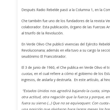
Después Radio Rebelde pasó a la Columna 1, en la Coman
Che también fue uno de los fundadores de la revista Verd
colaborador. Esta publicación, órgano de las Fuerzas A
al triunfo de la Revolución.
En Verde Olivo Che publicó vivencias del Ejército Rebeld
Revolucionaria; además en ella tuvo a su cargo la sec
seudónimo El Francotirador.
El 3 de junio de 1960, el Che publica en Verde Olivo el t
cuotas
, en el cual refiere a cómo el gobierno de los E
ingresos, de aislarla y destruirla. En este artículo, al h
“Estados Unidos nos agredirá bajando la cuota, simp
otra actitud, otra negación que la fuerza y porque, 
fuera su siervo (…) Que no se equivoquen: Con cuota o
una posición que olvidaron hace largos meses los hom