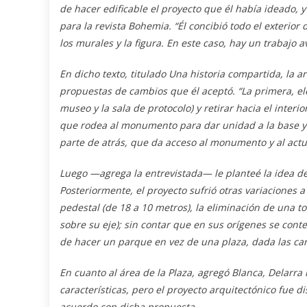
de hacer edificable el proyecto que él había ideado,
para la revista Bohemia. “Él concibió todo el exterior
los murales y la figura. En este caso, hay un trabajo 
En dicho texto, titulado
Una historia compartida
, la 
propuestas de cambios que él aceptó. “La primera, elev
museo y la sala de protocolo) y retirar hacia el interio
que rodea al monumento para dar unidad a la base y t
parte de atrás, que da acceso al monumento y al actu
Luego —agrega la entrevistada— le planteé la idea d
Posteriormente, el proyecto sufrió otras variaciones a 
pedestal (de 18 a 10 metros), la eliminación de una to
sobre su eje); sin contar que en sus orígenes se conte
de hacer un parque en vez de una plaza, dada las cara
En cuanto al área de la Plaza, agregó Blanca, Delarr
características, pero el proyecto arquitectónico fue d
acuerdo con dicha propuesta.