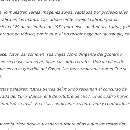
ía, lo muestran varias imágenes suyas, captadas por profesionales
áfica en las manos. Casi adolescente reveló la afición por la
icleta el 29 de diciembre de 1951 por países de América Latina, y d
rados en México, por lo que, al no recibir pago por tal trabajo, se
s
hacer fotos, así como en sus viajes como dirigente del gobierno
én se conservan en archivos sus autorretratos
. U
no
de ellos, de
meses
en la
guerrilla del Congo. Las fotos realizadas por el Che se
a.
estas palabras:
“Otras tierras del mundo reclaman el concurso de
a del Yuro, Bolivia, el 8 de octubre de 1967. Unas cuatro horas
inutilizó su fusil. En estas condiciones es apresado y conducido a
cer la triste noticia, y esper
ó
durante años
a que
los restos del