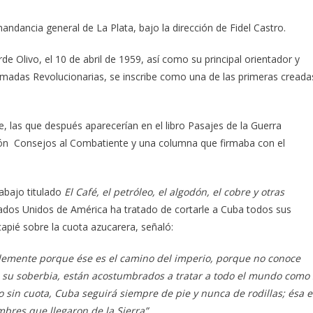
dancia general de La Plata, bajo la dirección de Fidel Castro.
e Olivo, el 10 de abril de 1959, así como su principal orientador y
rmadas Revolucionarias, se inscribe como una de las primeras creada
e, las que después aparecerían en el libro Pasajes de la Guerra
ción Consejos al Combatiente y una columna que firmaba con el
rabajo titulado
El Café, el petróleo, el algodón, el cobre y otras
stados Unidos de América ha tratado de cortarle a Cuba todos sus
incapié sobre la cuota azucarera, señaló:
lemente porque ése es el camino del imperio, porque no conoce
en su soberbia, están acostumbrados a tratar a todo el mundo como 
 sin cuota, Cuba seguirá siempre de pie y nunca de rodillas; ésa e
bres que llegaron de la Sierra”.