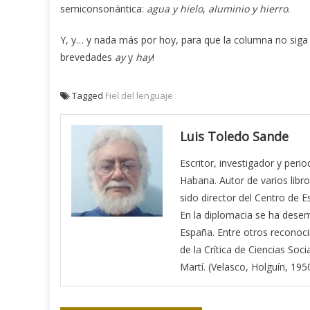
semiconsonántica:
agua y hielo
,
aluminio y hierro
.
Y, y… y nada más por hoy, para que la columna no siga
brevedades
ay
y
hay
!
Tagged
Fiel del lenguaje
Luis Toledo Sande
Escritor, investigador y peri
Habana. Autor de varios libro
sido director del Centro de E
En la diplomacia se ha des
España. Entre otros reconoci
de la Crítica de Ciencias Soci
Martí. (Velasco, Holguín, 1950