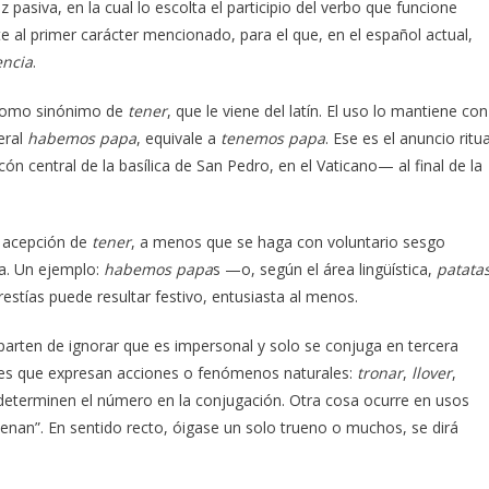
pasiva, en la cual lo escolta el participio del verbo que funcione
al primer carácter mencionado, para el que, en el español actual,
encia
.
a como sinónimo de
tener
, que le viene del latín. El uso lo mantiene con
teral
habemos papa
, equivale a
tenemos papa
. Ese es el anuncio ritua
n central de la basílica de San Pedro, en el Vaticano— al final de la
a acepción de
tener
, a menos que se haga con voluntario sesgo
a. Un ejemplo:
habemos papa
s —o, según el área lingüística,
patata
estías puede resultar festivo, entusiasta al menos.
parten de ignorar que es impersonal y solo se conjuga en tercera
ales que expresan acciones o fenómenos naturales:
tronar
,
llover
,
determinen el número en la conjugación. Otra cosa ocurre en usos
enan”. En sentido recto, óigase un solo trueno o muchos, se dirá