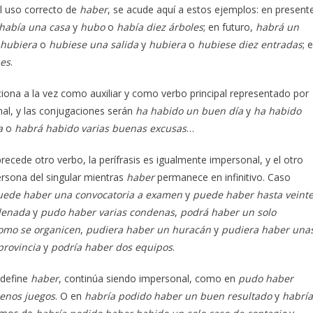
l uso correcto de
haber
, se acude aquí a estos ejemplos: en present
había una casa
y
hubo
o
había diez árboles
; en futuro,
habrá un
hubiera
o
hubiese una salida
y
hubiera
o
hubiese diez entradas
; 
nes
.
iona a la vez como auxiliar y como verbo principal representado por
nal, y las conjugaciones serán
ha habido un buen día
y
ha habido
a
o
habrá habido varias buenas excusas
…
recede otro verbo, la perífrasis es igualmente impersonal, y el otro
rsona del singular mientras
haber
permanece en infinitivo. Caso
uede haber una convocatoria a examen
y
puede haber hasta veint
ndenada
y
pudo haber varias condenas
,
podrá haber un solo
como se organicen
,
pudiera haber un huracán
y
pudiera haber una
provincia
y
podría haber dos equipos
.
 define
haber
, continúa siendo impersonal, como en
pudo haber
enos juegos
. O en
habría podido haber un buen resultado
y
habría