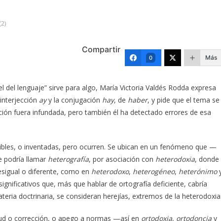
2)
Compartir
Más
0
l del lenguaje” sirve para algo, María Victoria Valdés Rodda expresa
interjección
ay
y la conjugación
hay
, de
haber
, y pide que el tema se
pación fuera infundada, pero también él ha detectado errores de esa
sibles, o inventadas, pero ocurren. Se ubican en un fenómeno que —
e podría llamar
heterografía
, por asociación con
heterodoxia
, donde
desigual o diferente, como en
heterodoxo
,
heterogéneo
,
heterónimo
gnificativos que, más que hablar de ortografía deficiente, cabría
eria doctrinaria, se consideran herejías, extremos de la heterodoxia
itud o corrección, o apego a normas —así en
ortodoxia
,
ortodoncia
y