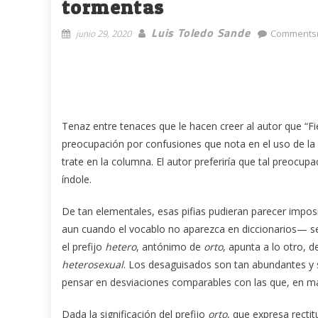
tormentas
Luis Toledo Sande
junio 29, 2020
Comments(
Tenaz entre tenaces que le hacen creer al autor que “Fie
preocupación por confusiones que nota en el uso de la 
trate en la columna. El autor preferiría que tal preocu
índole.
De tan elementales, esas pifias pudieran parecer impo
aun cuando el vocablo no aparezca en diccionarios— s
el prefijo
hetero
, antónimo de
orto
, apunta a lo otro, 
heterosexual
. Los desaguisados son tan abundantes y si
pensar en desviaciones comparables con las que, en mat
Dada la significación del prefijo
orto
, que expresa rect