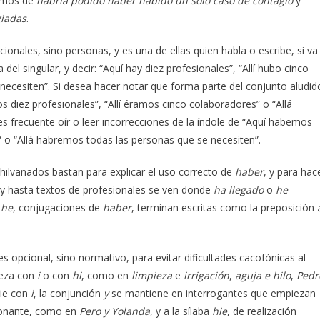
remos de
habría podido haber habido un solo caso de contagio
y
giadas
.
onales, sino personas, y es una de ellas quien habla o escribe, si va
el singular, y decir: “Aquí hay diez profesionales”, “Allí hubo cinco
necesiten”. Si desea hacer notar que forma parte del conjunto aludid
os diez profesionales”, “Allí éramos cinco colaboradores” o “Allá
s frecuente oír o leer incorrecciones de la índole de “Aquí habemos
” o “Allá habremos todas las personas que se necesiten”.
 hilvanados bastan para explicar el uso correcto de
haber
, y para hac
 y hasta textos de profesionales se ven donde
ha llegado
o
he
y
he
, conjugaciones de
haber
, terminan escritas como la preposición
es opcional, sino normativo, para evitar dificultades cacofónicas al
ieza con
i
o con
hi
, como en
limpieza
e
irrigación
,
aguja e hilo
,
Pedr
cie con
i
, la conjunción
y
se mantiene en interrogantes que empiezan
sonante, como en
Pero y Yolanda
, y a la sílaba
hie
, de realización