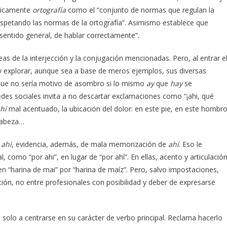
ógicamente
ortografía
como el “conjunto de normas que regulan la
respetando las normas de la ortografía”. Asimismo establece que
sentido general, de hablar correctamente”.
as de la interjección y la conjugación mencionadas. Pero, al entrar e
á y explorar, aunque sea a base de meros ejemplos, sus diversas
 que no sería motivo de asombro si lo mismo
ay
que
hay
se
redes sociales invita a no descartar exclamaciones como “¡ahi, qué
hí
mal acentuado, la ubicación del dolor: en este pie, en este hombro
 cabeza…
n
ahi
, evidencia, además, de mala memorización de
ahí
. Eso le
l, como “por ahi”, en lugar de “por ahí”. En ellas, acento y articulació
 en “harina de mai” por “harina de maíz”. Pero, salvo impostaciones,
ción, no entre profesionales con posibilidad y deber de expresarse
o solo a centrarse en su carácter de verbo principal. Reclama hacerlo