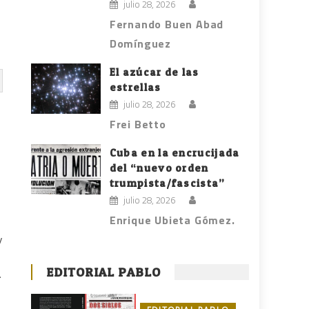
julio 28, 2026
Fernando Buen Abad
Domínguez
El azúcar de las
estrellas
julio 28, 2026
Frei Betto
Cuba en la encrucijada
del “nuevo orden
trumpista/fascista”
julio 28, 2026
Enrique Ubieta Gómez.
y
EDITORIAL PABLO
.