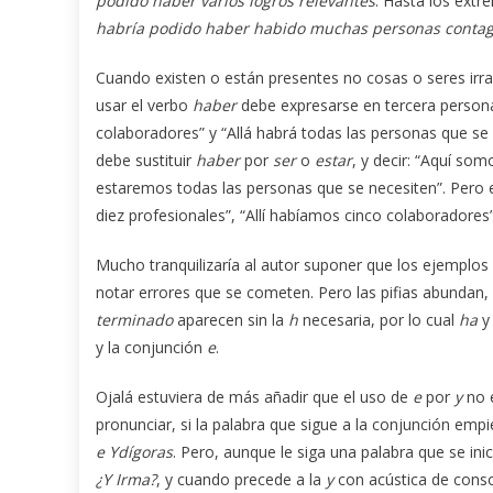
podido haber varios logros relevantes
. Hasta los ext
habría podido haber habido muchas personas conta
Cuando existen o están presentes no cosas o seres irraci
usar el verbo
haber
debe expresarse en tercera persona d
colaboradores” y “Allá habrá todas las personas que se 
debe sustituir
haber
por
ser
o
estar
, y decir: “Aquí som
estaremos todas las personas que se necesiten”. Pero e
diez profesionales”, “Allí habíamos cinco colaboradores
Mucho tranquilizaría al autor suponer que los ejemplos
notar errores que se cometen. Pero las pifias abundan,
terminado
aparecen sin la
h
necesaria, por lo cual
ha
y la conjunción
e
.
Ojalá estuviera de más añadir que el uso de
e
por
y
no 
pronunciar, si la palabra que sigue a la conjunción emp
e Ydígoras
. Pero, aunque le siga una palabra que se ini
¿Y Irma?
, y cuando precede a la
y
con acústica de con