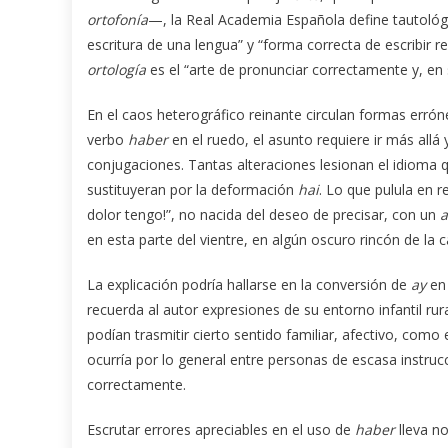
ortofonía
—, la Real Academia Española define tautol
escritura de una lengua” y “forma correcta de escribir 
ortología
es el “arte de pronunciar correctamente y, en 
En el caos heterográfico reinante circulan formas erróne
verbo
haber
en el ruedo, el asunto requiere ir más all
conjugaciones. Tantas alteraciones lesionan el idioma
sustituyeran por la deformación
hai
. Lo que pulula en 
dolor tengo!”, no nacida del deseo de precisar, con un
a
en esta parte del vientre, en algún oscuro rincón de la
La explicación podría hallarse en la conversión de
ay
e
recuerda al autor expresiones de su entorno infantil rura
podían trasmitir cierto sentido familiar, afectivo, como
ocurría por lo general entre personas de escasa instruc
correctamente.
Escrutar errores apreciables en el uso de
haber
lleva n