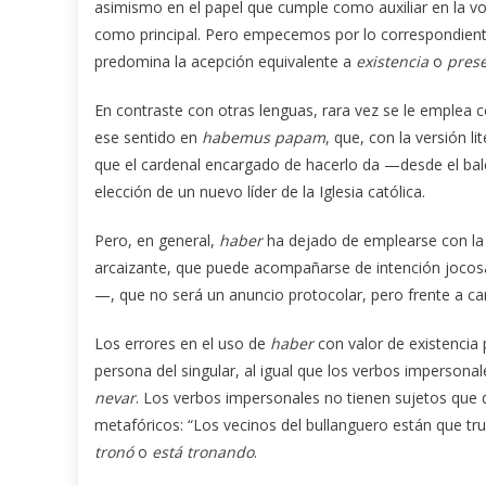
asimismo en el papel que cumple como auxiliar en la voz 
como principal. Pero empecemos por lo correspondiente 
predomina la acepción equivalente a
existencia
o
pres
En contraste con otras lenguas, rara vez se le emple
ese sentido en
habemus papam
, que, con la versión li
que el cardenal encargado de hacerlo da —desde el balcó
elección de un nuevo líder de la Iglesia católica.
Pero, en general,
haber
ha dejado de emplearse con l
arcaizante, que puede acompañarse de intención jocos
—, que no será un anuncio protocolar, pero frente a car
Los errores en el uso de
haber
con valor de existencia 
persona del singular, al igual que los verbos imperson
nevar
. Los verbos impersonales no tienen sujetos que 
metafóricos: “Los vecinos del bullanguero están que tru
tronó
o
está tronando
.