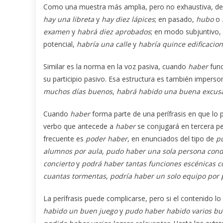
Como una muestra más amplia, pero no exhaustiva, de
hay una
libreta
y
hay diez lápices
; en pasado,
hubo
o
examen
y
habrá diez aprobados
; en modo subjuntivo,
potencial,
habría una calle
y
habría quince edificacio
Similar es la norma en la voz pasiva, cuando
haber
func
su participio pasivo. Esa estructura es también imperso
muchos días buenos
,
habrá habido una buena excus
Cuando
haber
forma parte de una perífrasis en que lo p
verbo que antecede a
haber
se conjugará en tercera pe
frecuente es
poder haber
, en enunciados del tipo de
p
alumnos
por aula
,
pudo haber una sola persona co
concierto
y
podrá haber tantas funciones escénicas 
cuantas tormentas
,
podría haber un solo equipo por 
La perífrasis puede complicarse, pero si el contenido lo
habido un buen juego
y
pudo haber habido varios bu