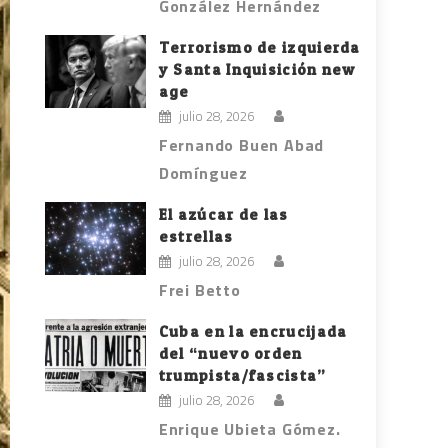
González Hernández
Terrorismo de izquierda
y Santa Inquisición new
age
julio 28, 2026
Fernando Buen Abad
Domínguez
El azúcar de las
estrellas
julio 28, 2026
Frei Betto
Cuba en la encrucijada
del “nuevo orden
trumpista/fascista”
julio 28, 2026
Enrique Ubieta Gómez.