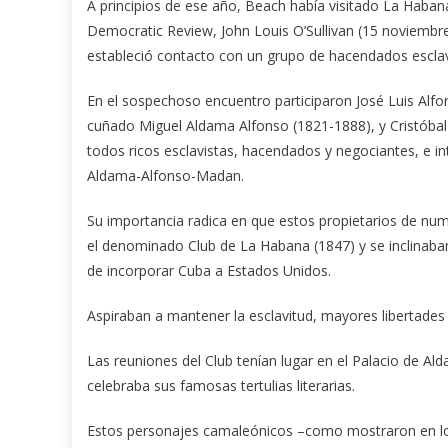
A principios de ese año, Beach había visitado La Habana
Democratic Review, John Louis O’Sullivan (15 noviembr
estableció contacto con un grupo de hacendados esclav
En el sospechoso encuentro participaron José Luis Alfo
cuñado Miguel Aldama Alfonso (1821-1888), y Cristóba
todos ricos esclavistas, hacendados y negociantes, e i
Aldama-Alfonso-Madan.
Su importancia radica en que estos propietarios de nu
el denominado Club de La Habana (1847) y se inclinaban
de incorporar Cuba a Estados Unidos.
Aspiraban a mantener la esclavitud, mayores libertades
Las reuniones del Club tenían lugar en el Palacio de A
celebraba sus famosas tertulias literarias.
Estos personajes camaleónicos –como mostraron en lo s