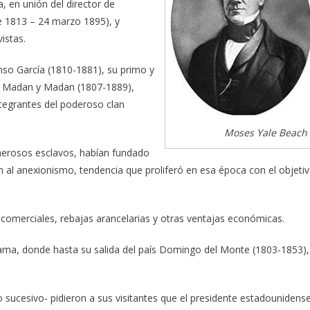
, en unión del director de
e 1813 – 24 marzo 1895), y
istas.
nso García (1810-1881), su primo y
l Madan y Madan (1807-1889),
ntegrantes del poderoso clan
Moses Yale Beach
merosos esclavos, habían fundado
 al anexionismo, tendencia que proliferó en esa época con el objeti
 comerciales, rebajas arancelarias y otras ventajas económicas.
ldama, donde hasta su salida del país Domingo del Monte (1803-1853),
ucesivo- pidieron a sus visitantes que el presidente estadounidens