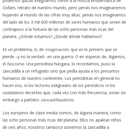
podemos quizás indignarnos frente a la noticia emblemática de
Oxfam, retrato de nuestro mundo, pero jamás nos imaginaremos
huyendo al mundo de las cifras muy altas; jamás nos imaginamos
del lado de los 3 mil 600 millones de seres humanos que sirven de
contrapeso a la fortuna de las ocho personas más ricas del
planeta. ¿Dónde estamos? ¿Desde dónde hablamos?
Es un problema, sí, de
imaginación
, que es lo primero que se
pierde –y no la verdad– en una guerra. O en vísperas de, digamos,
el
fascismo
. Una periodista húngara, lo recordamos, puso la
zancadilla a un refugiado sirio que pedía ayuda a los presuntos
humanos de nuestro continente. Los periodistas en general no
hacen eso, ni los lectores indignados de los periódicos ni los
ciudadanos decentes que, cada vez con más frecuencia, votan sin
embargo a partidos
zancadilleadores
.
Los europeos de clase media somos, de alguna manera, como
las ocho personas más ricas del planeta. Ellos no apalean niños
de seis años; nosotros tampoco ponemos la zancadilla a