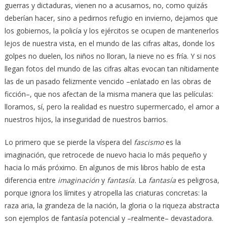
guerras y dictaduras, vienen no a acusarnos, no, como quizás
deberían hacer, sino a pedirnos refugio en invierno, dejamos que
los gobiernos, la policía y los ejércitos se ocupen de mantenerlos
lejos de nuestra vista, en el mundo de las cifras altas, donde los
golpes no duelen, los niños no lloran, la nieve no es fría. Y si nos
llegan fotos del mundo de las cifras altas evocan tan nítidamente
las de un pasado felizmente vencido –enlatado en las obras de
ficción–, que nos afectan de la misma manera que las películas:
lloramos, sí, pero la realidad es nuestro supermercado, el amor a
nuestros hijos, la inseguridad de nuestros barrios.
Lo primero que se pierde la víspera del
fascismo
es la
imaginación, que retrocede de nuevo hacia lo más pequeño y
hacia lo más próximo. En algunos de mis libros hablo de esta
diferencia entre
imaginación
y
fantasía.
La
fantasía
es peligrosa,
porque ignora los límites y atropella las criaturas concretas: la
raza aria, la grandeza de la nación, la gloria o la riqueza abstracta
son ejemplos de fantasía potencial y –realmente– devastadora.