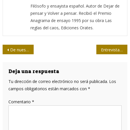
Filósofo y ensayista español. Autor de Dejar de
pensar y Volver a pensar. Recibió el Premio
Anagrama de ensayo 1995 por su obra Las
reglas del caos, Ediciones Orates.
Navegación
De nuestra prensa: ¿Quién le pone frenos al almendrón?
Entrevista con Moltó: Radio Reloj es una garantía de veracidad
de
entradas
Deja una respuesta
Tu dirección de correo electrónico no será publicada.
Los
campos obligatorios están marcados con
*
Comentario
*