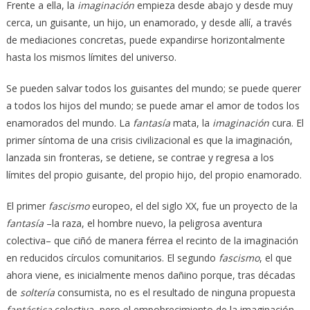
Frente a ella, la
imaginación
empieza desde abajo y desde muy
cerca, un guisante, un hijo, un enamorado, y desde allí, a través
de mediaciones concretas, puede expandirse horizontalmente
hasta los mismos límites del universo.
Se pueden salvar todos los guisantes del mundo; se puede querer
a todos los hijos del mundo; se puede amar el amor de todos los
enamorados del mundo. La
fantasía
mata, la
imaginación
cura. El
primer síntoma de una crisis civilizacional es que la imaginación,
lanzada sin fronteras, se detiene, se contrae y regresa a los
límites del propio guisante, del propio hijo, del propio enamorado.
El primer
fascismo
europeo, el del siglo XX, fue un proyecto de la
fantasía
–la raza, el hombre nuevo, la peligrosa aventura
colectiva– que ciñó de manera férrea el recinto de la imaginación
en reducidos círculos comunitarios. El segundo
fascismo
, el que
ahora viene, es inicialmente menos dañino porque, tras décadas
de
soltería
consumista, no es el resultado de ninguna propuesta
fantástica
colectiva, pero el empobrecimiento de la imaginación