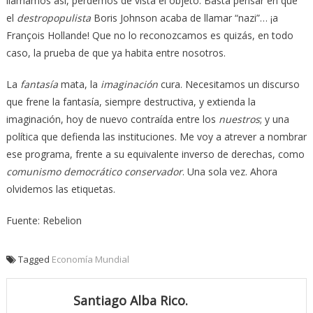
llamamos así, perdemos de vista el objeto. Basta pensar en que
el
destropopulista
Boris Johnson acaba de llamar “nazi”… ¡a
François Hollande! Que no lo reconozcamos es quizás, en todo
caso, la prueba de que ya habita entre nosotros.
La
fantasía
mata, la
imaginación
cura. Necesitamos un discurso
que frene la fantasía, siempre destructiva, y extienda la
imaginación, hoy de nuevo contraída entre los
nuestros
; y una
política que defienda las instituciones. Me voy a atrever a nombrar
ese programa, frente a su equivalente inverso de derechas, como
comunismo democrático conservador
. Una sola vez. Ahora
olvidemos las etiquetas.
Fuente: Rebelion
Tagged
Economía Mundial
Santiago Alba Rico.