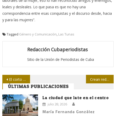
laborales de la mujer, eso lo han reconocido amigos y enemigos,
leales y desleales. Lo que pasa es que no hay una
correspondencia entre esas conquistas y el discurso desde, hacia
y para las mujeres”.
Tagged
Género y Comunicación
,
Las Tunas
Redacción Cubaperiodistas
Sitio de la Unión de Periodistas de Cuba
Navegación
El corto pico de Twitter para Cuba
Crean red de comunicadores nucleares
ÚLTIMAS PUBLICACIONES
de
entradas
La ciudad que late en el centro
julio 28, 2026
María Fernanda González