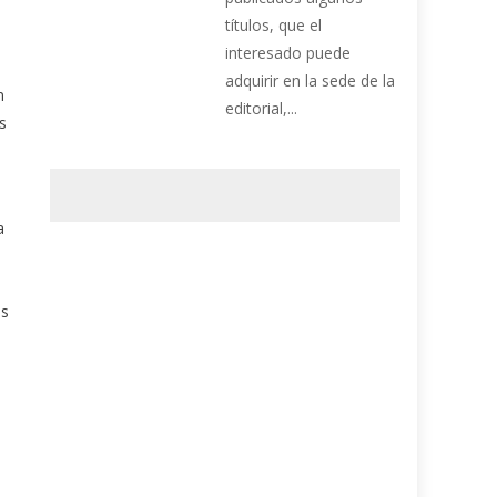
títulos, que el
interesado puede
adquirir en la sede de la
n
editorial,...
s
a
es
a