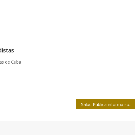
istas
tas de Cuba
Salud Pública informa sobre los virus Zika, chikungunya y dengue