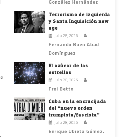
González Hernández
Terrorismo de izquierda
y Santa Inquisición new
age
julio 28, 2026
Fernando Buen Abad
Domínguez
El azúcar de las
estrellas
la
julio 28, 2026
Frei Betto
Cuba en la encrucijada
del “nuevo orden
trumpista/fascista”
julio 28, 2026
Enrique Ubieta Gómez.
o