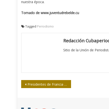
nuestra época.
Tomado de www.juventudrebelde.cu
Tagged
Periodismo
Redacción Cubaperiod
Sitio de la Unión de Periodis
Navegación
Presidentes de Francia y Cuba ratifican en París voluntad de redimensionar relaciones bilaterales
de
entradas