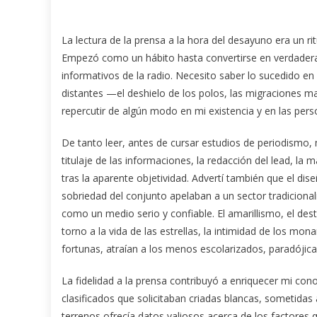
La lectura de la prensa a la hora del desayuno era un ri
Empezó como un hábito hasta convertirse en verdadera
informativos de la radio. Necesito saber lo sucedido 
distantes —el deshielo de los polos, las migraciones m
repercutir de algún modo en mi existencia y en las pe
De tanto leer, antes de cursar estudios de periodismo, 
titulaje de las informaciones, la redacción del lead, la 
tras la aparente objetividad. Advertí también que el dise
sobriedad del conjunto apelaban a un sector tradicional
como un medio serio y confiable. El amarillismo, el de
torno a la vida de las estrellas, la intimidad de los m
fortunas, atraían a los menos escolarizados, paradóji
La fidelidad a la prensa contribuyó a enriquecer mi con
clasificados que solicitaban criadas blancas, sometida
terrenos ofrecía datos valiosos acerca de los factores q