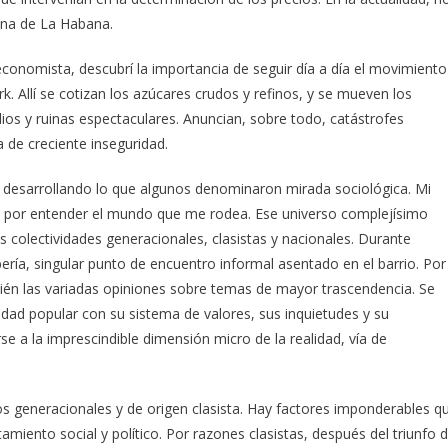
una de La Habana.
economista, descubrí la importancia de seguir día a día el movimiento
rk. Allí se cotizan los azúcares crudos y refinos, y se mueven los
dios y ruinas espectaculares. Anuncian, sobre todo, catástrofes
 de creciente inseguridad.
i desarrollando lo que algunos denominaron mirada sociológica. Mi
le por entender el mundo que me rodea. Ese universo complejísimo
s colectividades generacionales, clasistas y nacionales. Durante
ía, singular punto de encuentro informal asentado en el barrio. Por
bién las variadas opiniones sobre temas de mayor trascendencia. Se
idad popular con su sistema de valores, sus inquietudes y su
arse a la imprescindible dimensión micro de la realidad, vía de
s generacionales y de origen clasista. Hay factores imponderables q
miento social y político. Por razones clasistas, después del triunfo 