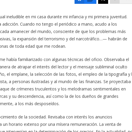
tual ineludible en mi casa durante mi infancia y mi primera juventud.
 adicción. Cuando no tengo el periódico a mano, acudo a los
en cada amanecer del mundo, consciente de que los problemas más
asivas, la expansión del terrorismo y del narcotráfico…— habrán de
rsonas de toda edad que me rodean.
me había familiarizado con algunas técnicas del oficio. Observaba el
manera de atrapar el interés del lector y el mensaje subliminal oculto
ño, el emplane, la selección de las fotos, el empleo de la tipografía y 
ista, a personas ilustradas y al mundo de las finanzas. Se proyectaba
staque de crímenes truculentos y los melodramas sentimentales en
onarcas y su descendencia, así como la de los dueños de grandes
camente, a los más desposeídos.
ocimiento de la sociedad. Revisaba con interés los anuncios
s a un horario extenso por una mísera remuneración. La venta de
ue intervenían en la determinación de los precios. En la actualidad, n