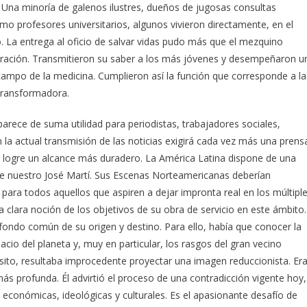
Una minoría de galenos ilustres, dueños de jugosas consultas
omo profesores universitarios, algunos vivieron directamente, en el
o. La entrega al oficio de salvar vidas pudo más que el mezquino
eración. Transmitieron su saber a los más jóvenes y desempeñaron u
 campo de la medicina. Cumplieron así la función que corresponde a la
transformadora.
parece de suma utilidad para periodistas, trabajadores sociales,
en la actual transmisión de las noticias exigirá cada vez más una prens
ez, logre un alcance más duradero. La América Latina dispone de una
fue nuestro José Martí. Sus Escenas Norteamericanas deberían
s para todos aquellos que aspiren a dejar impronta real en los múltipl
 clara noción de los objetivos de su obra de servicio en este ámbito.
asfondo común de su origen y destino. Para ello, había que conocer la
o del planeta y, muy en particular, los rasgos del gran vecino
sito, resultaba improcedente proyectar una imagen reduccionista. Er
ás profunda. Él advirtió el proceso de una contradicción vigente hoy,
conómicas, ideológicas y culturales. Es el apasionante desafío de