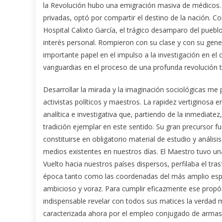
la Revolución hubo una emigración masiva de médicos. 
privadas, optó por compartir el destino de la nación. C
Hospital Calixto García, el trágico desamparo del puebl
interés personal. Rompieron con su clase y con su gen
importante papel en el impulso a la investigación en el
vanguardias en el proceso de una profunda revolución 
Desarrollar la mirada y la imaginación sociológicas me 
activistas políticos y maestros. La rapidez vertiginosa 
analítica e investigativa que, partiendo de la inmediat
tradición ejemplar en este sentido. Su gran precursor 
constituirse en obligatorio material de estudio y análisi
medios existentes en nuestros días. El Maestro tuvo una
Vuelto hacia nuestros países dispersos, perfilaba el tr
época tanto como las coordenadas del más amplio espaci
ambicioso y voraz. Para cumplir eficazmente ese propó
indispensable revelar con todos sus matices la verdad m
caracterizada ahora por el empleo conjugado de armas e